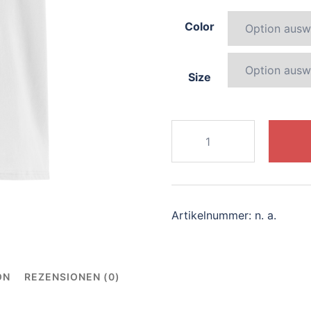
Color
Size
754-
elegant-
sphinx
Menge
Artikelnummer:
n. a.
ON
REZENSIONEN (0)