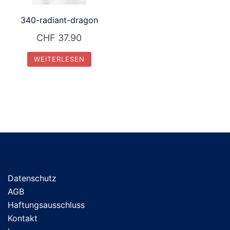
auf
340-radiant-dragon
der
Produktseite
CHF
37.90
gewählt
WEITERLESEN
werden
Datenschutz
AGB
Haftungsausschluss
Kontakt