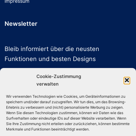
Impressum
Newsletter
Bleib informiert über die neusten
Funktionen und besten Designs
Cookie-Zustimmung
verwalten
ABONNIEREN
Wir verwenden Technologien wie Cookies, um Geräteinformationen zu
speichern und/oder darauf zuzugreifen. Wir tun dies, um das Browsing-
Folge uns auf Social Media
Erlebnis zu verbessern und (nicht) personalisierte Werbung zu zeigen.
Wenn Sie diesen Technologien zustimmen, können wir Daten wie das
Surfverhalten oder eindeutige IDs auf dieser Website verarbeiten. Wenn
Sie Ihre Zustimmung nicht erteilen oder zurückziehen, können bestimmte
Instagram
TikTok
YouTube
X
Merkmale und Funktionen beeinträchtigt werden.