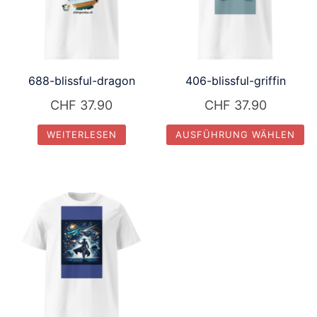
688-blissful-dragon
406-blissful-griffin
CHF
37.90
CHF
37.90
WEITERLESEN
AUSFÜHRUNG WÄHLEN
Dieses
Produkt
weist
mehrere
Varianten
auf.
Die
Optionen
können