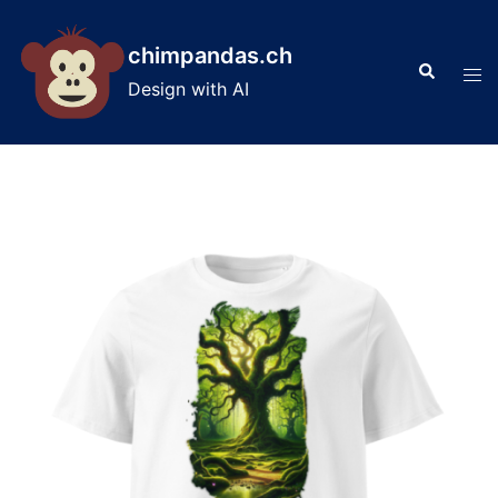
Skip
to
chimpandas.ch
Search
content
Tog
Design with AI
men