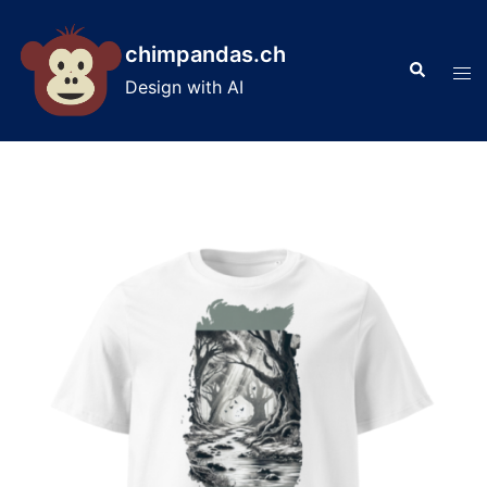
Skip
to
chimpandas.ch
Search
content
Tog
Design with AI
men