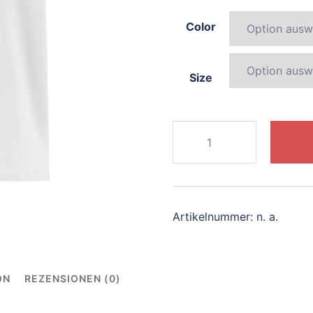
Color
Size
782-
lively-
dragon
Menge
Artikelnummer:
n. a.
ON
REZENSIONEN (0)