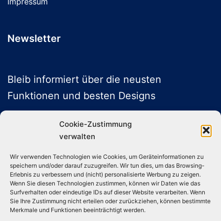
Impressum
Newsletter
Bleib informiert über die neusten
Funktionen und besten Designs
Cookie-Zustimmung
verwalten
ABONNIEREN
Wir verwenden Technologien wie Cookies, um Geräteinformationen zu
speichern und/oder darauf zuzugreifen. Wir tun dies, um das Browsing-
Folge uns auf Social Media
Erlebnis zu verbessern und (nicht) personalisierte Werbung zu zeigen.
Wenn Sie diesen Technologien zustimmen, können wir Daten wie das
Surfverhalten oder eindeutige IDs auf dieser Website verarbeiten. Wenn
Sie Ihre Zustimmung nicht erteilen oder zurückziehen, können bestimmte
Instagram
TikTok
YouTube
X
Merkmale und Funktionen beeinträchtigt werden.