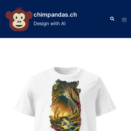
Skip
to
chimpandas.ch
Search
content
Tog
Design with AI
men