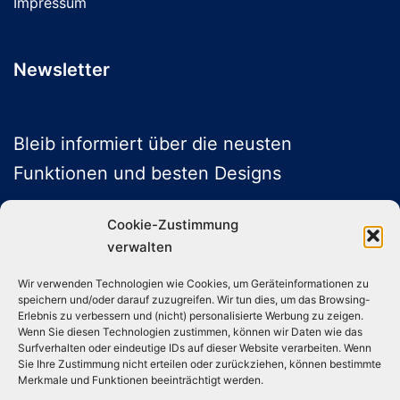
Impressum
Newsletter
Bleib informiert über die neusten
Funktionen und besten Designs
Cookie-Zustimmung
verwalten
ABONNIEREN
Wir verwenden Technologien wie Cookies, um Geräteinformationen zu
speichern und/oder darauf zuzugreifen. Wir tun dies, um das Browsing-
Folge uns auf Social Media
Erlebnis zu verbessern und (nicht) personalisierte Werbung zu zeigen.
Wenn Sie diesen Technologien zustimmen, können wir Daten wie das
Surfverhalten oder eindeutige IDs auf dieser Website verarbeiten. Wenn
Sie Ihre Zustimmung nicht erteilen oder zurückziehen, können bestimmte
Instagram
TikTok
YouTube
X
Merkmale und Funktionen beeinträchtigt werden.