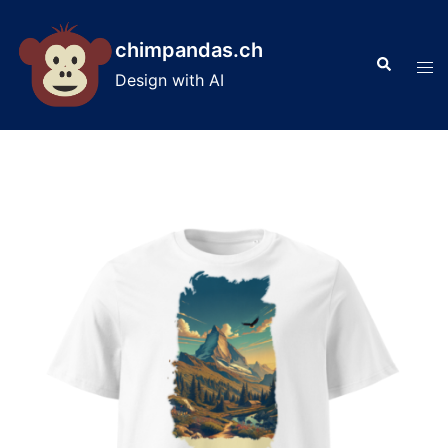
Skip
to
chimpandas.ch
Search
content
Tog
Design with AI
men