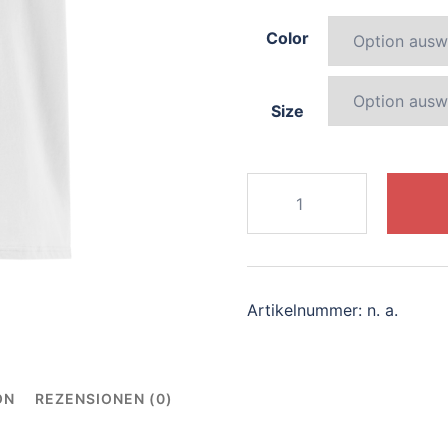
Color
Size
881-
blissful-
unicorn
Menge
Artikelnummer:
n. a.
ON
REZENSIONEN (0)