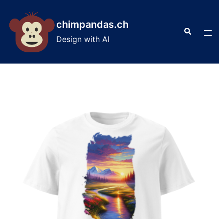
Skip
to
chimpandas.ch
Search
content
Tog
Design with AI
men