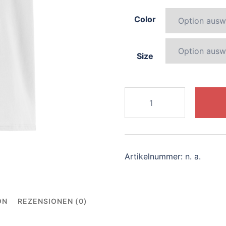
Color
Size
920-
graceful-
octopus
Menge
Artikelnummer:
n. a.
ON
REZENSIONEN (0)