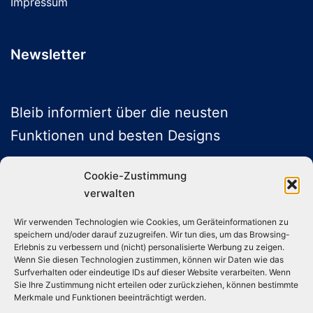
Impressum
Newsletter
Bleib informiert über die neusten
Funktionen und besten Designs
Cookie-Zustimmung
verwalten
ABONNIEREN
Wir verwenden Technologien wie Cookies, um Geräteinformationen zu
speichern und/oder darauf zuzugreifen. Wir tun dies, um das Browsing-
Folge uns auf Social Media
Erlebnis zu verbessern und (nicht) personalisierte Werbung zu zeigen.
Wenn Sie diesen Technologien zustimmen, können wir Daten wie das
Surfverhalten oder eindeutige IDs auf dieser Website verarbeiten. Wenn
Sie Ihre Zustimmung nicht erteilen oder zurückziehen, können bestimmte
Instagram
TikTok
YouTube
X
Merkmale und Funktionen beeinträchtigt werden.