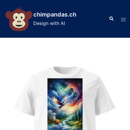
Skip
to
chimpandas.ch
Search
content
Tog
Design with AI
men