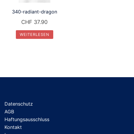
auf
340-radiant-dragon
der
Produktseite
CHF
37.90
gewählt
WEITERLESEN
werden
Datenschutz
AGB
Haftungsausschluss
Kontakt