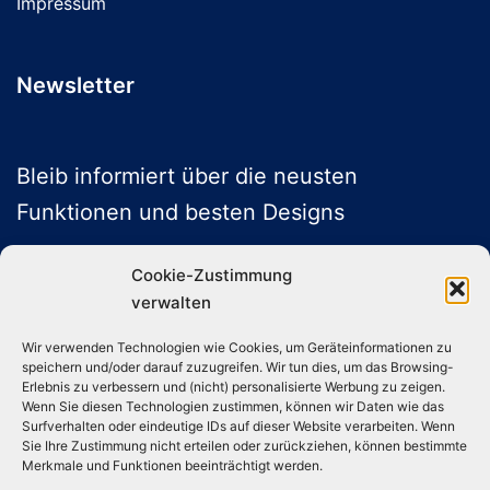
Impressum
Newsletter
Bleib informiert über die neusten
Funktionen und besten Designs
Cookie-Zustimmung
verwalten
ABONNIEREN
Wir verwenden Technologien wie Cookies, um Geräteinformationen zu
speichern und/oder darauf zuzugreifen. Wir tun dies, um das Browsing-
Folge uns auf Social Media
Erlebnis zu verbessern und (nicht) personalisierte Werbung zu zeigen.
Wenn Sie diesen Technologien zustimmen, können wir Daten wie das
Surfverhalten oder eindeutige IDs auf dieser Website verarbeiten. Wenn
Sie Ihre Zustimmung nicht erteilen oder zurückziehen, können bestimmte
Instagram
TikTok
YouTube
X
Merkmale und Funktionen beeinträchtigt werden.