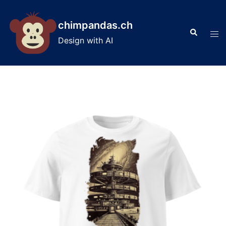
Skip
to
chimpandas.ch
Search
content
Tog
Design with AI
men