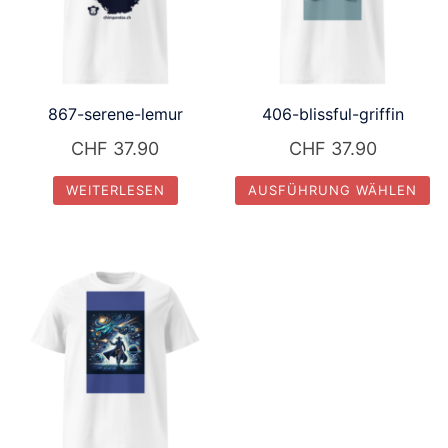
867-serene-lemur
406-blissful-griffin
CHF
37.90
CHF
37.90
WEITERLESEN
AUSFÜHRUNG WÄHLEN
Dieses
Produkt
weist
mehrere
Varianten
auf.
Die
Optionen
können