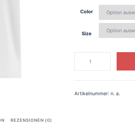
Color
Size
929-
radiant-
tiger
Menge
Artikelnummer:
n. a.
ON
REZENSIONEN (0)