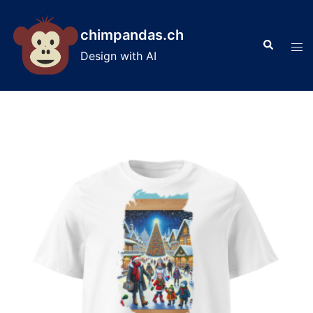
Skip
to
chimpandas.ch
Search
content
Tog
Design with AI
men