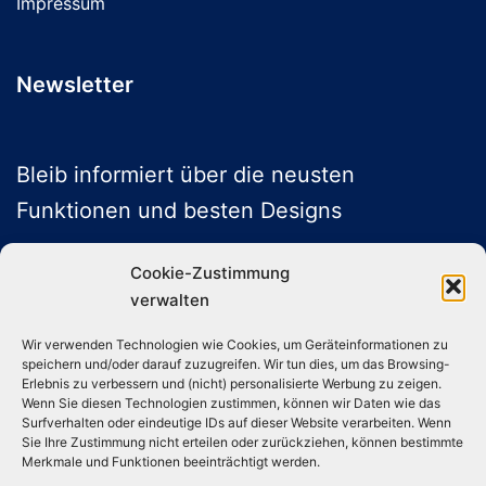
Impressum
Newsletter
Bleib informiert über die neusten
Funktionen und besten Designs
Cookie-Zustimmung
verwalten
ABONNIEREN
Wir verwenden Technologien wie Cookies, um Geräteinformationen zu
speichern und/oder darauf zuzugreifen. Wir tun dies, um das Browsing-
Folge uns auf Social Media
Erlebnis zu verbessern und (nicht) personalisierte Werbung zu zeigen.
Wenn Sie diesen Technologien zustimmen, können wir Daten wie das
Surfverhalten oder eindeutige IDs auf dieser Website verarbeiten. Wenn
Sie Ihre Zustimmung nicht erteilen oder zurückziehen, können bestimmte
Instagram
TikTok
YouTube
X
Merkmale und Funktionen beeinträchtigt werden.