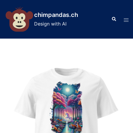
Skip
to
chimpandas.ch
Search
content
Tog
Design with AI
men