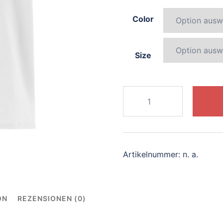
Color
Size
134-
serene-
mermaid
Menge
Artikelnummer:
n. a.
ON
REZENSIONEN (0)