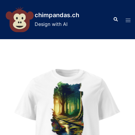
Skip
to
chimpandas.ch
Search
content
Tog
Design with AI
men