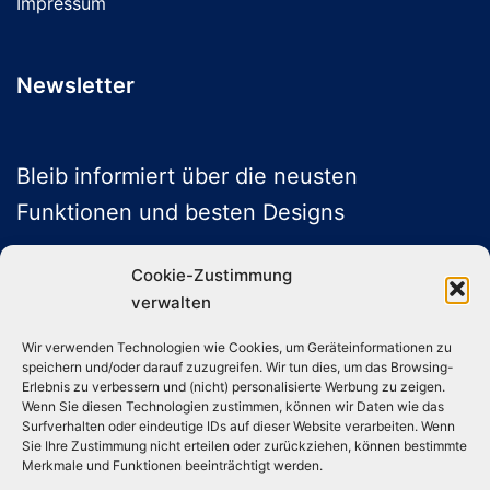
Impressum
Newsletter
Bleib informiert über die neusten
Funktionen und besten Designs
Cookie-Zustimmung
verwalten
ABONNIEREN
Wir verwenden Technologien wie Cookies, um Geräteinformationen zu
speichern und/oder darauf zuzugreifen. Wir tun dies, um das Browsing-
Folge uns auf Social Media
Erlebnis zu verbessern und (nicht) personalisierte Werbung zu zeigen.
Wenn Sie diesen Technologien zustimmen, können wir Daten wie das
Surfverhalten oder eindeutige IDs auf dieser Website verarbeiten. Wenn
Sie Ihre Zustimmung nicht erteilen oder zurückziehen, können bestimmte
Instagram
TikTok
YouTube
X
Merkmale und Funktionen beeinträchtigt werden.