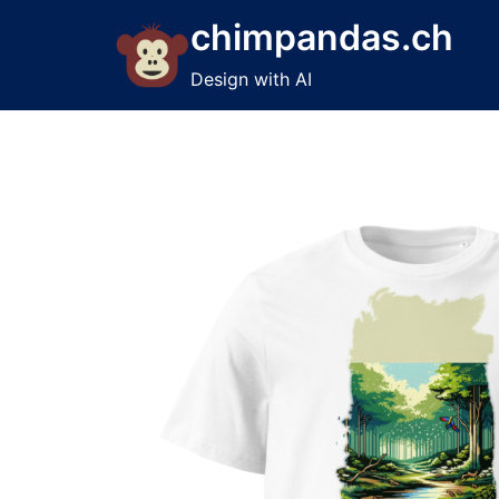
Skip
chimpandas.ch
to
content
Design with AI