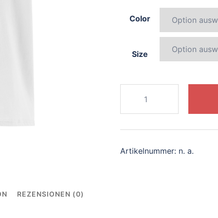
Color
Size
337-
lively-
elephant
Menge
Artikelnummer:
n. a.
ON
REZENSIONEN (0)