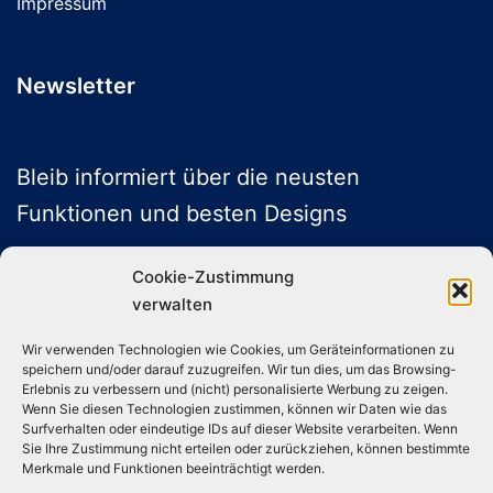
Impressum
Newsletter
Bleib informiert über die neusten
Funktionen und besten Designs
Cookie-Zustimmung
verwalten
ABONNIEREN
Wir verwenden Technologien wie Cookies, um Geräteinformationen zu
speichern und/oder darauf zuzugreifen. Wir tun dies, um das Browsing-
Folge uns auf Social Media
Erlebnis zu verbessern und (nicht) personalisierte Werbung zu zeigen.
Wenn Sie diesen Technologien zustimmen, können wir Daten wie das
Surfverhalten oder eindeutige IDs auf dieser Website verarbeiten. Wenn
Sie Ihre Zustimmung nicht erteilen oder zurückziehen, können bestimmte
Instagram
TikTok
YouTube
X
Merkmale und Funktionen beeinträchtigt werden.