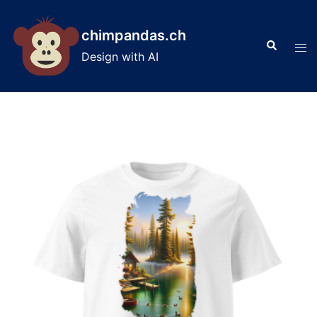
Skip
to
chimpandas.ch
Search
content
Tog
Design with AI
men