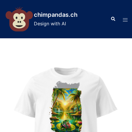
Skip
to
chimpandas.ch
Search
content
Tog
Design with AI
men